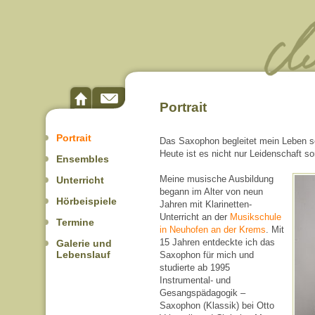
Portrait
Portrait
Das Saxophon begleitet mein Leben se
Heute ist es nicht nur Leidenschaft s
Ensembles
Meine musische Ausbildung
Unterricht
begann im Alter von neun
Hörbeispiele
Jahren mit Klarinetten-
Unterricht an der
Musikschule
Termine
in Neuhofen an der Krems
. Mit
15 Jahren entdeckte ich das
Galerie und
Lebenslauf
Saxophon für mich und
studierte ab 1995
Instrumental- und
Gesangspädagogik –
Saxophon (Klassik) bei Otto